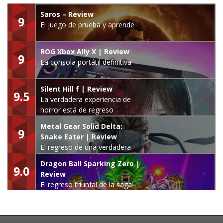
Saros – Review
9
El juego de prueba y aprende
ROG Xbox Ally X | Review
9
La consola portátil definitiva
Silent Hill f | Review
9.5
La verdadera experiencia de
horror está de regreso
Metal Gear Solid Delta:
9
Snake Eater | Review
El regreso de una verdadera
leyenda
Dragon Ball Sparking Zero |
9.0
Review
El regreso triunfal de la saga
Budokai Tenkaichi