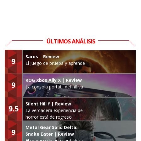
ÚLTIMOS ANÁLISIS
Saros – Review
9
El juego de prueba y aprende
ROG Xbox Ally X | Review
9
La consola portátil definitiva
Silent Hill f | Review
9.5
La verdadera experiencia de
horror está de regreso
Metal Gear Solid Delta:
9
Snake Eater | Review
El regreso de una verdadera