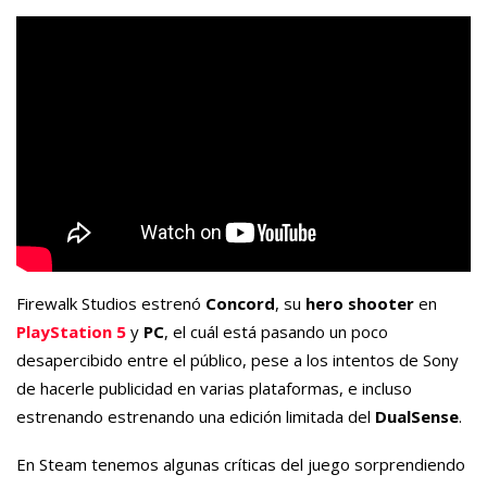
Firewalk Studios estrenó
Concord
, su
hero shooter
en
PlayStation 5
y
PC
, el cuál está pasando un poco
desapercibido entre el público, pese a los intentos de Sony
de hacerle publicidad en varias plataformas, e incluso
estrenando estrenando una edición limitada del
DualSense
.
En Steam tenemos algunas críticas del juego sorprendiendo