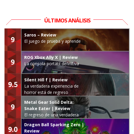
ÚLTIMOS ANÁLISIS
Saros – Review
9
El juego de prueba y aprende
ROG Xbox Ally X | Review
9
La consola portátil definitiva
Silent Hill f | Review
9.5
La verdadera experiencia de
horror está de regreso
Metal Gear Solid Delta:
9
Snake Eater | Review
El regreso de una verdadera
leyenda
Dragon Ball Sparking Zero |
9.0
Review