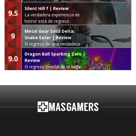
Silent Hill f | Review
9.5
La verdadera experiencia de
horror está de regreso
Metal Gear Solid Delta:
9
Snake Eater | Review
El regreso de una verdadera
leyenda
Dragon Ball Sparking Zero |
9.0
Review
El regreso triunfal de la saga
Budokai Tenkaichi