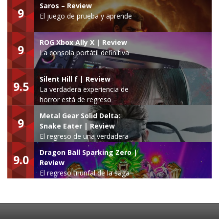
Saros – Review
9
El juego de prueba y aprende
ROG Xbox Ally X | Review
9
La consola portátil definitiva
Silent Hill f | Review
9.5
La verdadera experiencia de
horror está de regreso
Metal Gear Solid Delta:
9
Snake Eater | Review
El regreso de una verdadera
leyenda
Dragon Ball Sparking Zero |
9.0
Review
El regreso triunfal de la saga
Budokai Tenkaichi