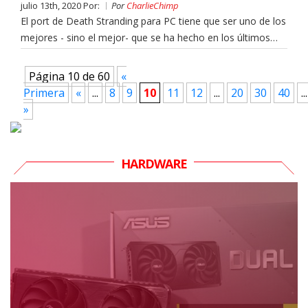
julio 13th, 2020 Por:
Por
CharlieChimp
El port de Death Stranding para PC tiene que ser uno de los
mejores - sino el mejor- que se ha hecho en los últimos…
Página 10 de 60
«
Primera
«
...
8
9
10
11
12
...
20
30
40
...
»
HARDWARE