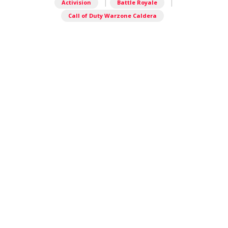
|
|
Activision
Battle Royale
Call of Duty Warzone Caldera