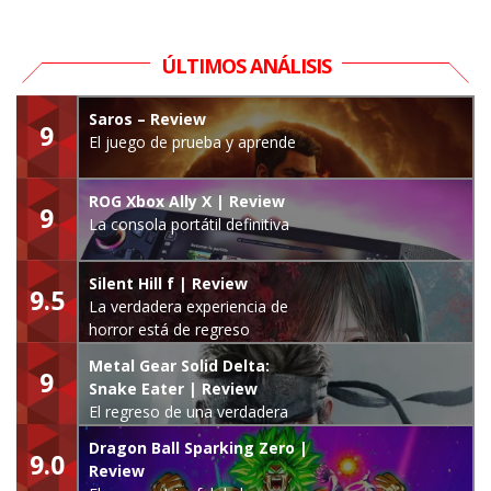
ÚLTIMOS ANÁLISIS
Saros – Review
9
El juego de prueba y aprende
ROG Xbox Ally X | Review
9
La consola portátil definitiva
Silent Hill f | Review
9.5
La verdadera experiencia de
horror está de regreso
Metal Gear Solid Delta:
9
Snake Eater | Review
El regreso de una verdadera
leyenda
Dragon Ball Sparking Zero |
9.0
Review