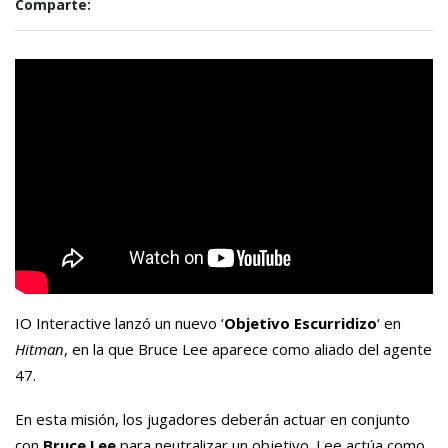
Comparte:
IO Interactive lanzó un nuevo ‘
Objetivo Escurridizo
‘ en
Hitman
, en la que Bruce Lee aparece como aliado del agente
47.
En esta misión, los jugadores deberán actuar en conjunto
con
Bruce Lee
para neutralizar un objetivo. Lee actúa como