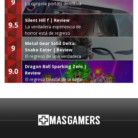
9
La consola portátil definitiva
Silent Hill f | Review
9.5
La verdadera experiencia de
horror está de regreso
Metal Gear Solid Delta:
9
Snake Eater | Review
El regreso de una verdadera
leyenda
Dragon Ball Sparking Zero |
9.0
Review
El regreso triunfal de la saga
Budokai Tenkaichi