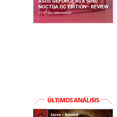
ASUS GEFORCE RTX 5080
NOCTUA OC EDITION– REVIEW
07-07-26 / AlternativeX
ÚLTIMOS ANÁLISIS
Saros – Review