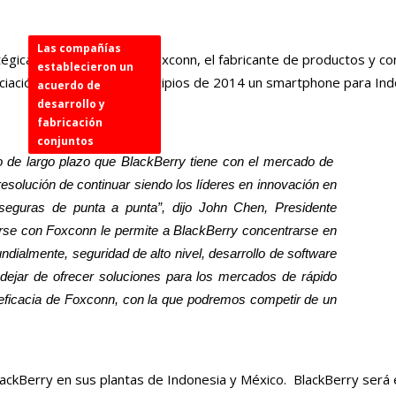
Las compañías
tégica de cinco años con Foxconn, el fabricante de productos y 
establecieron un
sociación será ofrecer a principios de 2014 un smartphone para In
acuerdo de
desarrollo y
fabricación
conjuntos
 de largo plazo que BlackBerry tiene con el mercado de
resolución de continuar siendo los líderes en innovación en
seguras de punta a punta”, dijo John Chen, Presidente
rse con Foxconn le permite a BlackBerry concentrarse en
dialmente, seguridad de alto nivel, desarrollo de software
 dejar de ofrecer soluciones para los mercados de rápido
a eficacia de Foxconn, con la que podremos competir de un
ackBerry en sus plantas de Indonesia y México. BlackBerry será el