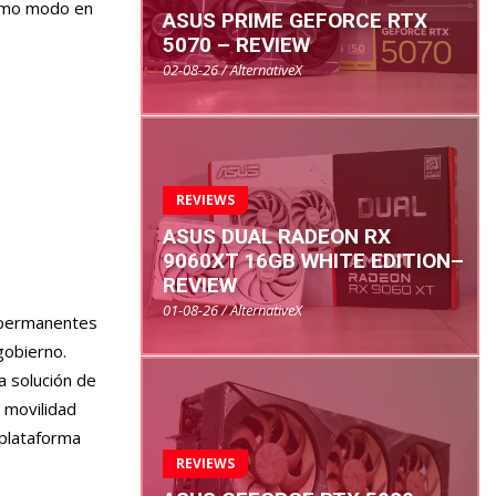
mismo modo en
ASUS PRIME GEFORCE RTX
5070 – REVIEW
02-08-26 / AlternativeX
REVIEWS
ASUS DUAL RADEON RX
9060XT 16GB WHITE EDITION–
REVIEW
01-08-26 / AlternativeX
s permanentes
gobierno.
a solución de
 movilidad
iplataforma
REVIEWS