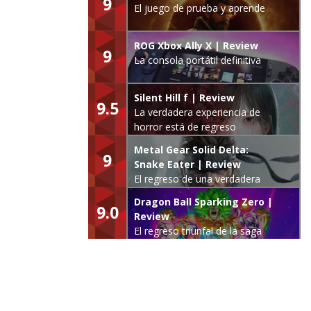
9
El juego de prueba y aprende
ROG Xbox Ally X | Review
9
La consola portátil definitiva
Silent Hill f | Review
9.5
La verdadera experiencia de
horror está de regreso
Metal Gear Solid Delta:
9
Snake Eater | Review
El regreso de una verdadera
leyenda
Dragon Ball Sparking Zero |
9.0
Review
El regreso triunfal de la saga
Budokai Tenkaichi