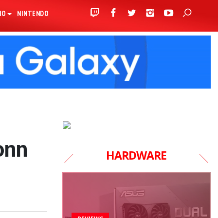
IO
NINTENDO
onn
HARDWARE