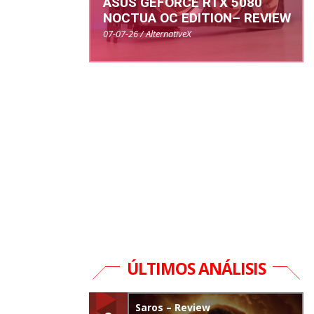
ASUS GEFORCE RTX 5080
NOCTUA OC EDITION– REVIEW
07-07-26 / AlternativeX
ÚLTIMOS ANÁLISIS
Saros – Review