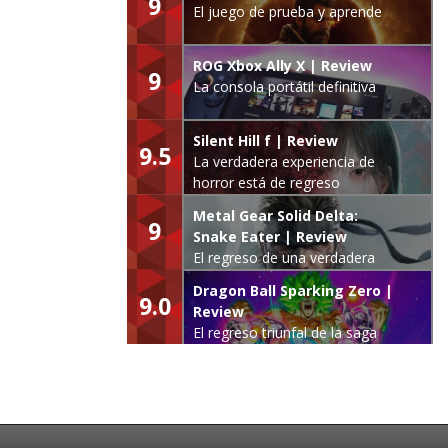
9
El juego de prueba y aprende
ROG Xbox Ally X | Review
9
La consola portátil definitiva
Silent Hill f | Review
9.5
La verdadera experiencia de
horror está de regreso
Metal Gear Solid Delta:
9
Snake Eater | Review
El regreso de una verdadera
leyenda
Dragon Ball Sparking Zero |
9.0
Review
El regreso triunfal de la saga
Budokai Tenkaichi