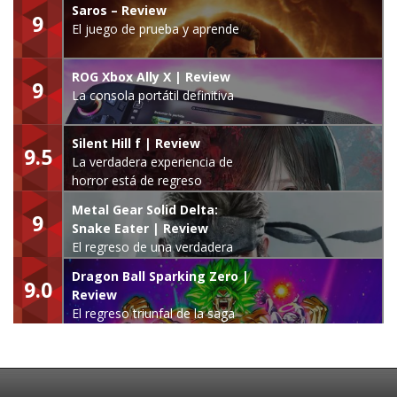
Saros – Review
9
El juego de prueba y aprende
ROG Xbox Ally X | Review
9
La consola portátil definitiva
Silent Hill f | Review
9.5
La verdadera experiencia de
horror está de regreso
Metal Gear Solid Delta:
9
Snake Eater | Review
El regreso de una verdadera
leyenda
Dragon Ball Sparking Zero |
9.0
Review
El regreso triunfal de la saga
Budokai Tenkaichi