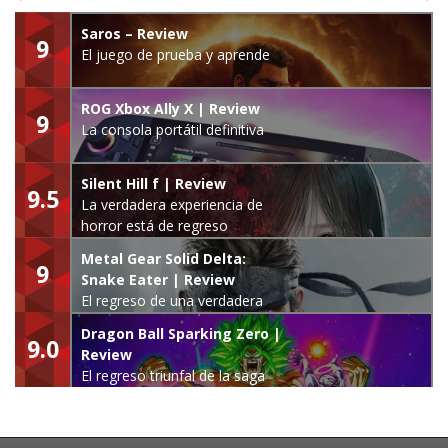
Saros – Review
9
El juego de prueba y aprende
ROG Xbox Ally X | Review
9
La consola portátil definitiva
Silent Hill f | Review
9.5
La verdadera experiencia de
horror está de regreso
Metal Gear Solid Delta:
9
Snake Eater | Review
El regreso de una verdadera
leyenda
Dragon Ball Sparking Zero |
9.0
Review
El regreso triunfal de la saga
Budokai Tenkaichi