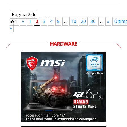
Página 2 de
591
«
1
2
3
4
5
...
10
20
30
...
»
Últim
»
HARDWARE