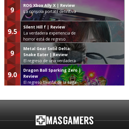
ROG Xbox Ally X | Review
9
La consola portátil definitiva
Silent Hill f | Review
9.5
La verdadera experiencia de
horror está de regreso
Metal Gear Solid Delta:
9
Snake Eater | Review
El regreso de una verdadera
leyenda
Dragon Ball Sparking Zero |
9.0
Review
El regreso triunfal de la saga
Budokai Tenkaichi