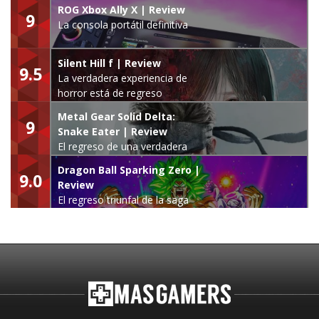
ROG Xbox Ally X | Review
9
La consola portátil definitiva
Silent Hill f | Review
9.5
La verdadera experiencia de
horror está de regreso
Metal Gear Solid Delta:
9
Snake Eater | Review
El regreso de una verdadera
leyenda
Dragon Ball Sparking Zero |
9.0
Review
El regreso triunfal de la saga
Budokai Tenkaichi