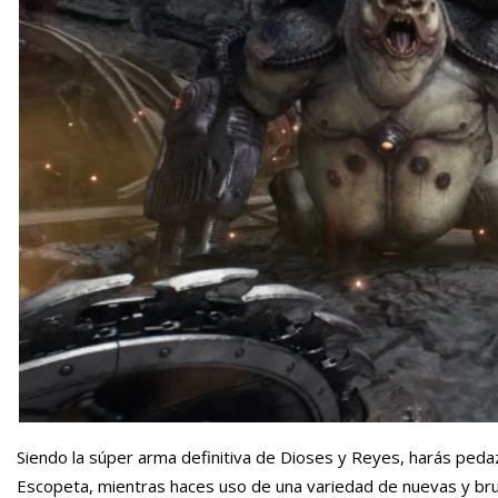
Siendo la súper arma definitiva de Dioses y Reyes, harás ped
Escopeta, mientras haces uso de una variedad de nuevas y brut