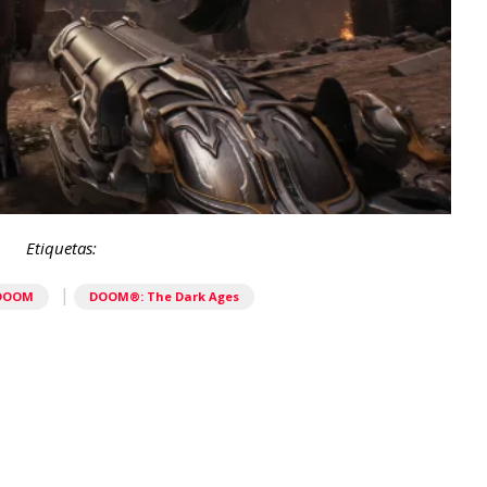
Etiquetas:
|
DOOM
DOOM®: The Dark Ages