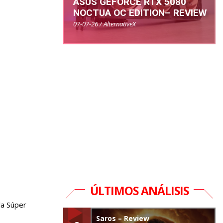
ASUS GEFORCE RTX 5080
NOCTUA OC EDITION– REVIEW
07-07-26 / AlternativeX
ÚLTIMOS ANÁLISIS
la Súper
Saros – Review