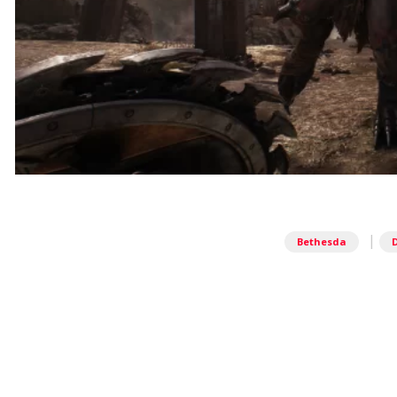
|
Bethesda