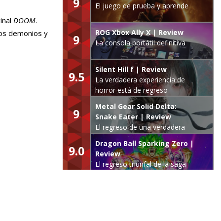
9
El juego de prueba y aprende
inal
DOOM
.
ROG Xbox Ally X | Review
cos demonios y
9
La consola portátil definitiva
Silent Hill f | Review
9.5
La verdadera experiencia de
horror está de regreso
Metal Gear Solid Delta:
9
Snake Eater | Review
El regreso de una verdadera
leyenda
Dragon Ball Sparking Zero |
9.0
Review
El regreso triunfal de la saga
Budokai Tenkaichi