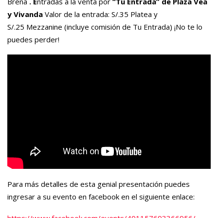
Breña
. E
ntradas a la venta por
“Tu Entrada” de Plaza Vea
y Vivanda
Valor de la entrada: S/.35 Platea y
S/.25 Mezzanine (incluye comisión de Tu Entrada) ¡No te lo
puedes perder!
Para más detalles de esta genial presentación puedes
ingresar a su evento en facebook en el siguiente enlace:
https://www.facebook.com/events/401157693366956/