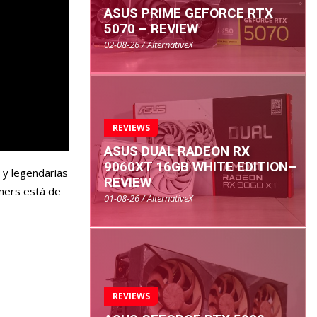
ASUS PRIME GEFORCE RTX
5070 – REVIEW
02-08-26 / AlternativeX
REVIEWS
ASUS DUAL RADEON RX
9060XT 16GB WHITE EDITION–
 y legendarias
REVIEW
amers está de
01-08-26 / AlternativeX
REVIEWS