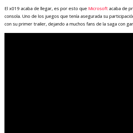
El x019 acaba de llegar, es por esto que
Microsoft
acaba de pr
consola. Uno de los juegos que tenía asegurada su participaci
con su primer trailer, dejando a muchos fans de la saga con g