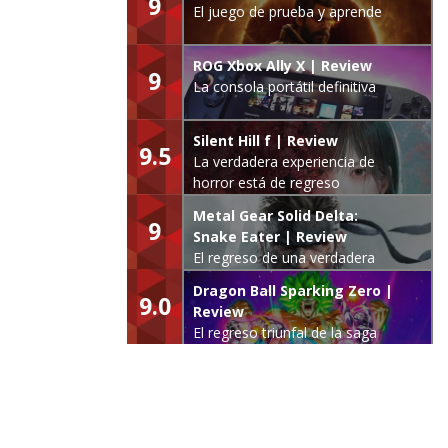
9
El juego de prueba y aprende
ROG Xbox Ally X | Review
9
La consola portátil definitiva
Silent Hill f | Review
9.5
La verdadera experiencia de
horror está de regreso
Metal Gear Solid Delta:
9
Snake Eater | Review
El regreso de una verdadera
leyenda
Dragon Ball Sparking Zero |
9.0
Review
El regreso triunfal de la saga
Budokai Tenkaichi