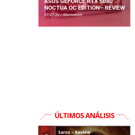
ASUS GEFORCE RTX 5080
NOCTUA OC EDITION– REVIEW
07-07-26 / AlternativeX
ÚLTIMOS ANÁLISIS
Saros – Review