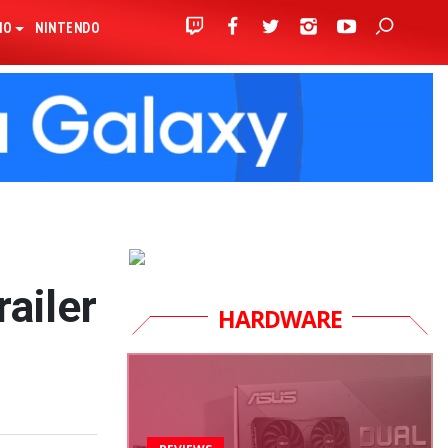
IO
NINTENDO
ailer
HARDWARE