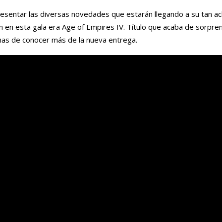
esentar las diversas novedades que estarán llegando a su tan a
ón en esta gala era Age of Empires IV. Título que acaba de sorpre
anas de conocer más de la nueva entrega.