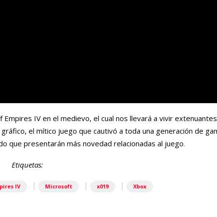
 Empires IV en el medievo, el cual nos llevará a vivir extenuantes
gráfico, el mítico juego que cautivó a toda una generación de g
do que presentarán más novedad relacionadas al juego
.
Etiquetas:
|
|
|
pires IV
Microsoft
x019
Xbox