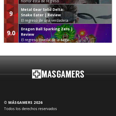
horror está de regreso
Metal Gear Solid Delta:
9
Snake Eater | Review
El regreso de una verdadera
leyenda
Dragon Ball Sparking Zero |
9.0
Review
El regreso triunfal de la saga
Budokai Tenkaichi
© MÁSGAMERS 2026
Todos los derechos reservados