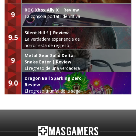
ROG Xbox Ally X | Review
9
La consola portátil definitiva
Silent Hill f | Review
9.5
La verdadera experiencia de
horror está de regreso
Metal Gear Solid Delta:
9
Snake Eater | Review
El regreso de una verdadera
leyenda
Dragon Ball Sparking Zero |
9.0
Review
El regreso triunfal de la saga
Budokai Tenkaichi