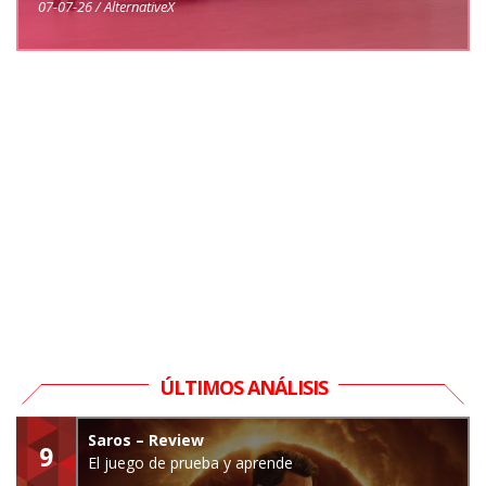
07-07-26 / AlternativeX
ÚLTIMOS ANÁLISIS
Saros – Review
9
El juego de prueba y aprende