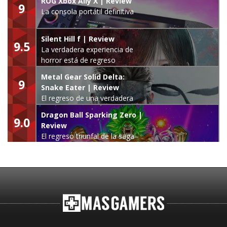
ROG Xbox Ally X | Review
9
La consola portátil definitiva
Silent Hill f | Review
9.5
La verdadera experiencia de
horror está de regreso
Metal Gear Solid Delta:
9
Snake Eater | Review
El regreso de una verdadera
leyenda
Dragon Ball Sparking Zero |
9.0
Review
El regreso triunfal de la saga
Budokai Tenkaichi