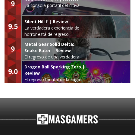
9
La consola portátil definitiva
Silent Hill f | Review
9.5
La verdadera experiencia de
horror está de regreso
Metal Gear Solid Delta:
9
Snake Eater | Review
El regreso de una verdadera
leyenda
Dragon Ball Sparking Zero |
9.0
Review
El regreso triunfal de la saga
Budokai Tenkaichi