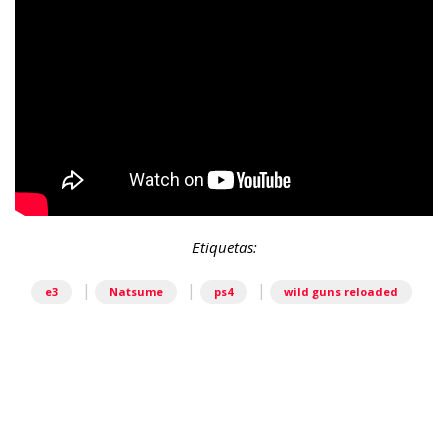
Etiquetas:
|
|
|
e3
Natsume
ps4
wild guns reloaded