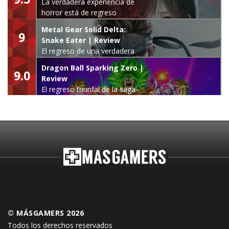
La verdadera experiencia de
horror está de regreso
Metal Gear Solid Delta:
9
Snake Eater | Review
El regreso de una verdadera
leyenda
Dragon Ball Sparking Zero |
9.0
Review
El regreso triunfal de la saga
Budokai Tenkaichi
© MÁSGAMERS 2026
Todos los derechos reservados