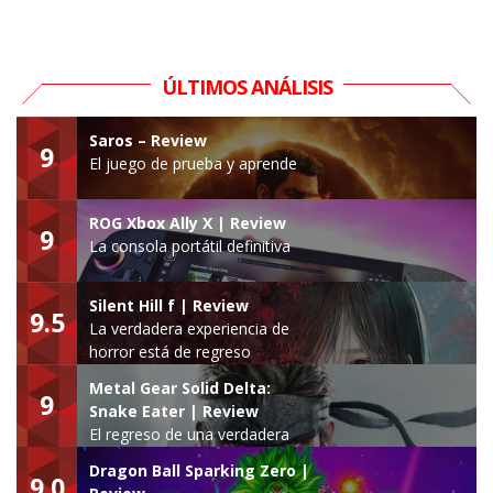
ÚLTIMOS ANÁLISIS
Saros – Review
9
El juego de prueba y aprende
ROG Xbox Ally X | Review
9
La consola portátil definitiva
Silent Hill f | Review
9.5
La verdadera experiencia de
horror está de regreso
Metal Gear Solid Delta:
9
Snake Eater | Review
El regreso de una verdadera
leyenda
Dragon Ball Sparking Zero |
9.0