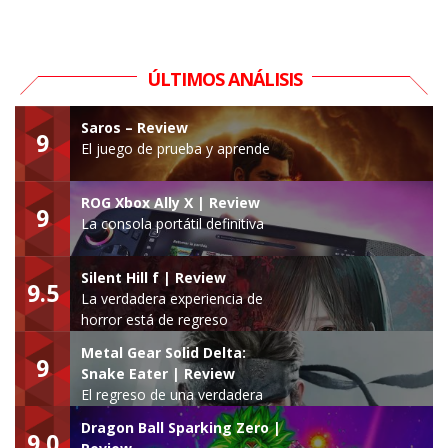
ÚLTIMOS ANÁLISIS
Saros – Review
9
El juego de prueba y aprende
ROG Xbox Ally X | Review
9
La consola portátil definitiva
Silent Hill f | Review
9.5
La verdadera experiencia de
horror está de regreso
Metal Gear Solid Delta:
9
Snake Eater | Review
El regreso de una verdadera
leyenda
Dragon Ball Sparking Zero |
9.0