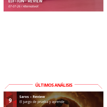
EDITION– REVIEW
07-07-26 / AlternativeX
ÚLTIMOS ANÁLISIS
Saros – Review
9
El juego de prueba y aprende