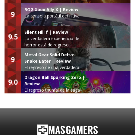
ROG Xbox Ally X | Review
9
La consola portátil definitiva
Silent Hill f | Review
9.5
La verdadera experiencia de
horror está de regreso
Metal Gear Solid Delta:
9
Snake Eater | Review
El regreso de una verdadera
leyenda
Dragon Ball Sparking Zero |
9.0
Review
El regreso triunfal de la saga
Budokai Tenkaichi