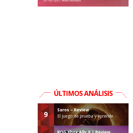
ÚLTIMOS ANÁLISIS
Saros – Review
9
El juego de prueba y aprende
ROG Xbox Ally X | Review