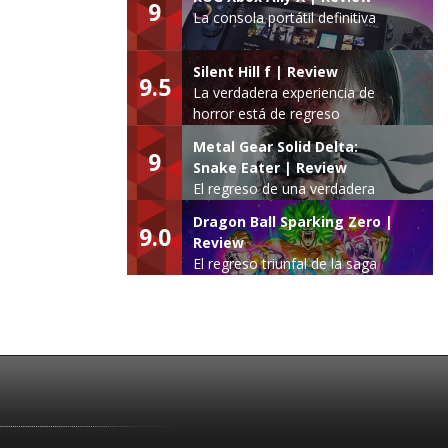
9
La consola portátil definitiva
Silent Hill f | Review
9.5
La verdadera experiencia de
horror está de regreso
Metal Gear Solid Delta:
9
Snake Eater | Review
El regreso de una verdadera
leyenda
Dragon Ball Sparking Zero |
9.0
Review
El regreso triunfal de la saga
Budokai Tenkaichi