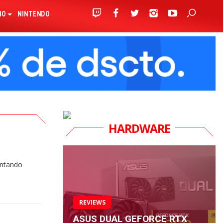
IO
NINTENDO
HARDWARE
entando
REVIEWS
ASUS DUAL GEFORCE RTX