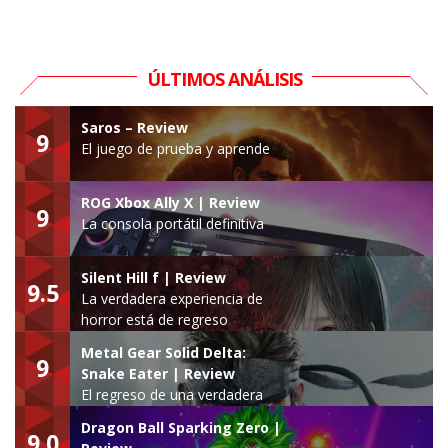
ÚLTIMOS ANÁLISIS
Saros – Review
9
El juego de prueba y aprende
ROG Xbox Ally X | Review
9
La consola portátil definitiva
Silent Hill f | Review
9.5
La verdadera experiencia de
horror está de regreso
Metal Gear Solid Delta:
9
Snake Eater | Review
El regreso de una verdadera
leyenda
Dragon Ball Sparking Zero |
9.0