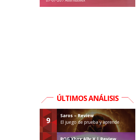
ÚLTIMOS ANÁLISIS
Saros – Review
9
El juego de prueba y aprende
ROG Xbox Ally X | Review