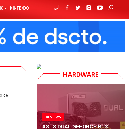
IO
NINTENDO
HARDWARE
o de
REVIEWS
ASUS DUAL GEFORCE RTX