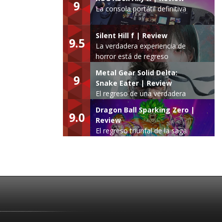
9
La consola portátil definitiva
Silent Hill f | Review
9.5
La verdadera experiencia de
horror está de regreso
Metal Gear Solid Delta:
9
Snake Eater | Review
El regreso de una verdadera
leyenda
Dragon Ball Sparking Zero |
9.0
Review
El regreso triunfal de la saga
Budokai Tenkaichi