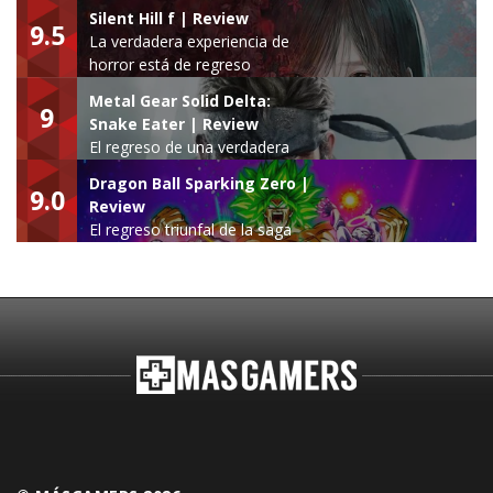
Silent Hill f | Review
9.5
La verdadera experiencia de
horror está de regreso
Metal Gear Solid Delta:
9
Snake Eater | Review
El regreso de una verdadera
leyenda
Dragon Ball Sparking Zero |
9.0
Review
El regreso triunfal de la saga
Budokai Tenkaichi