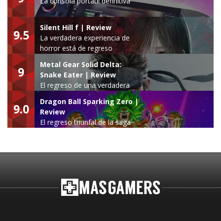
La consola portátil definitiva
Silent Hill f | Review
9.5
La verdadera experiencia de
horror está de regreso
Metal Gear Solid Delta:
9
Snake Eater | Review
El regreso de una verdadera
leyenda
Dragon Ball Sparking Zero |
9.0
Review
El regreso triunfal de la saga
Budokai Tenkaichi