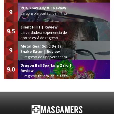
ROG Xbox Ally X | Review
9
La consola portátil definitiva
Silent Hill f | Review
9.5
La verdadera experiencia de
horror está de regreso
Metal Gear Solid Delta:
9
Snake Eater | Review
El regreso de una verdadera
leyenda
Dragon Ball Sparking Zero |
9.0
Review
El regreso triunfal de la saga
Budokai Tenkaichi