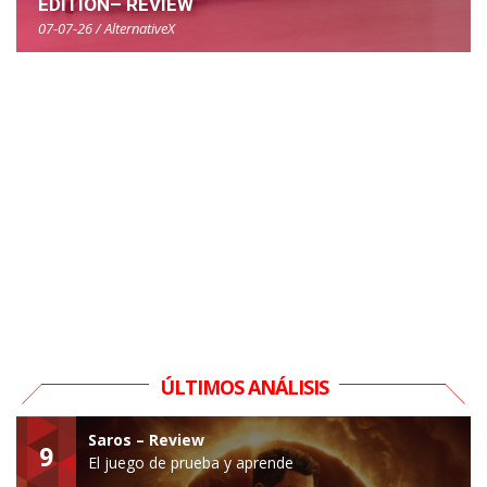
EDITION– REVIEW
07-07-26 / AlternativeX
ÚLTIMOS ANÁLISIS
Saros – Review
9
El juego de prueba y aprende