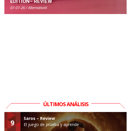
EDITION– REVIEW
07-07-26 / AlternativeX
ÚLTIMOS ANÁLISIS
Saros – Review
9
El juego de prueba y aprende