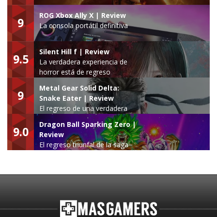
ROG Xbox Ally X | Review
9
La consola portátil definitiva
Silent Hill f | Review
9.5
La verdadera experiencia de
horror está de regreso
Metal Gear Solid Delta:
9
Snake Eater | Review
El regreso de una verdadera
leyenda
Dragon Ball Sparking Zero |
9.0
Review
El regreso triunfal de la saga
Budokai Tenkaichi