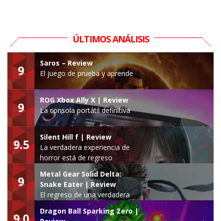
ÚLTIMOS ANÁLISIS
Saros – Review
9
El juego de prueba y aprende
ROG Xbox Ally X | Review
9
La consola portátil definitiva
Silent Hill f | Review
9.5
La verdadera experiencia de
horror está de regreso
Metal Gear Solid Delta:
9
Snake Eater | Review
El regreso de una verdadera
leyenda
Dragon Ball Sparking Zero |
9.0