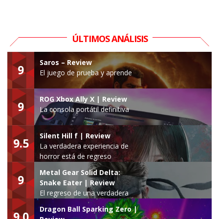
ÚLTIMOS ANÁLISIS
Saros – Review
9
El juego de prueba y aprende
ROG Xbox Ally X | Review
9
La consola portátil definitiva
Silent Hill f | Review
9.5
La verdadera experiencia de
horror está de regreso
Metal Gear Solid Delta:
9
Snake Eater | Review
El regreso de una verdadera
leyenda
Dragon Ball Sparking Zero |
9.0