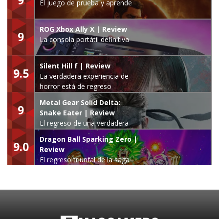
El juego de prueba y aprende
ROG Xbox Ally X | Review
9
La consola portátil definitiva
Silent Hill f | Review
9.5
La verdadera experiencia de
horror está de regreso
Metal Gear Solid Delta:
9
Snake Eater | Review
El regreso de una verdadera
leyenda
Dragon Ball Sparking Zero |
9.0
Review
El regreso triunfal de la saga
Budokai Tenkaichi