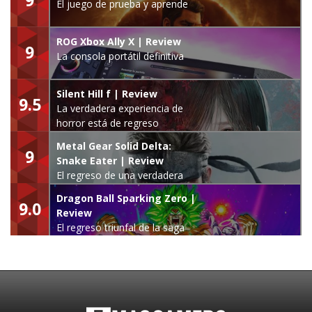
El juego de prueba y aprende
ROG Xbox Ally X | Review
9
La consola portátil definitiva
Silent Hill f | Review
9.5
La verdadera experiencia de
horror está de regreso
Metal Gear Solid Delta:
9
Snake Eater | Review
El regreso de una verdadera
leyenda
Dragon Ball Sparking Zero |
9.0
Review
El regreso triunfal de la saga
Budokai Tenkaichi