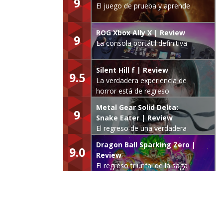
9
El juego de prueba y aprende
ROG Xbox Ally X | Review
9
La consola portátil definitiva
Silent Hill f | Review
9.5
La verdadera experiencia de
horror está de regreso
Metal Gear Solid Delta:
9
Snake Eater | Review
El regreso de una verdadera
leyenda
Dragon Ball Sparking Zero |
9.0
Review
El regreso triunfal de la saga
Budokai Tenkaichi