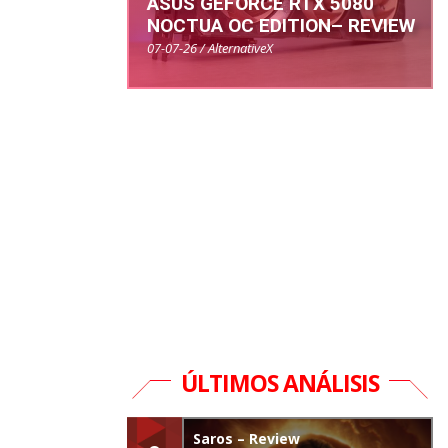
ASUS GEFORCE RTX 5080
NOCTUA OC EDITION– REVIEW
07-07-26 / AlternativeX
ÚLTIMOS ANÁLISIS
Saros – Review