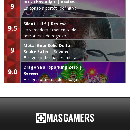
ROG Xbox Ally X | Review
9
La consola portátil definitiva
Silent Hill f | Review
9.5
La verdadera experiencia de
horror está de regreso
Metal Gear Solid Delta:
9
Snake Eater | Review
El regreso de una verdadera
leyenda
Dragon Ball Sparking Zero |
9.0
Review
El regreso triunfal de la saga
Budokai Tenkaichi