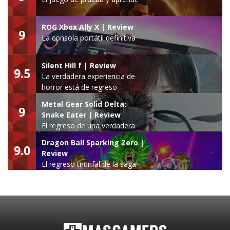
ROG Xbox Ally X | Review
9
La consola portátil definitiva
Silent Hill f | Review
9.5
La verdadera experiencia de
horror está de regreso
Metal Gear Solid Delta:
9
Snake Eater | Review
El regreso de una verdadera
leyenda
Dragon Ball Sparking Zero |
9.0
Review
El regreso triunfal de la saga
Budokai Tenkaichi