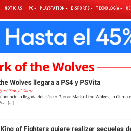
NOTICIAS
PC
PLAYSTATION
E-SPORTS
TECNOLOGÍA
OC
rk of the Wolves
the Wolves llegara a PS4 y PSVita
guel "Starty!" Garay
anuncio la llegada del clásico Garou: Mark of the Wolves, la última 
ita, […]
King of Fighters quiere realizar secuelas d