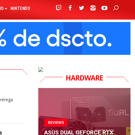
IO
NINTENDO
HARDWARE
entrega
REVIEWS
ASUS DUAL GEFORCE RTX
e