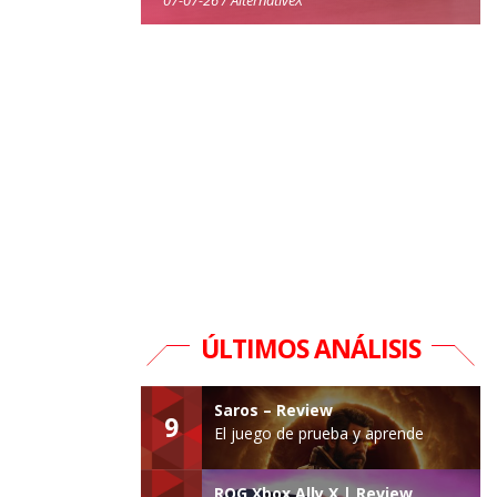
ÚLTIMOS ANÁLISIS
Saros – Review
9
El juego de prueba y aprende
ROG Xbox Ally X | Review