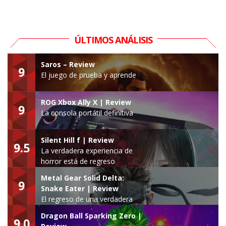
ÚLTIMOS ANÁLISIS
Saros – Review
9
El juego de prueba y aprende
ROG Xbox Ally X | Review
9
La consola portátil definitiva
Silent Hill f | Review
9.5
La verdadera experiencia de
horror está de regreso
Metal Gear Solid Delta:
9
Snake Eater | Review
El regreso de una verdadera
leyenda
Dragon Ball Sparking Zero |
9.0