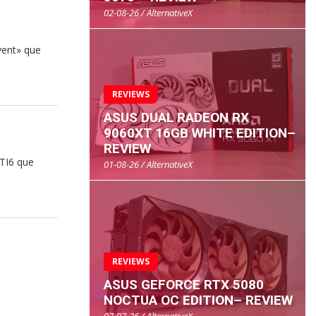
02-08-26 / AlternativeX
vent» que
REVIEWS
ASUS DUAL RADEON RX
9060XT 16GB WHITE EDITION–
REVIEW
 TI6 que
01-08-26 / AlternativeX
REVIEWS
ASUS GEFORCE RTX 5080
NOCTUA OC EDITION– REVIEW
07-07-26 / AlternativeX