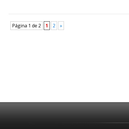
Página 1 de 2
1
2
»