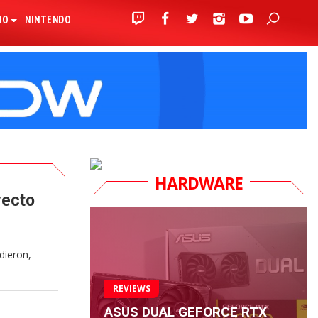
IO
NINTENDO
HARDWARE
yecto
dieron,
REVIEWS
ASUS DUAL GEFORCE RTX