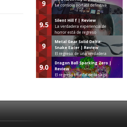
9
La consola portátil definitiva
Silent Hill f | Review
9.5
La verdadera experiencia de
horror está de regreso
Metal Gear Solid Delta:
9
Snake Eater | Review
El regreso de una verdadera
leyenda
Dragon Ball Sparking Zero |
9.0
Review
El regreso triunfal de la saga
Budokai Tenkaichi