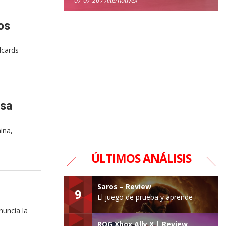
os
dcards
esa
ina,
ÚLTIMOS ANÁLISIS
Saros – Review
9
El juego de prueba y aprende
nuncia la
ROG Xbox Ally X | Review