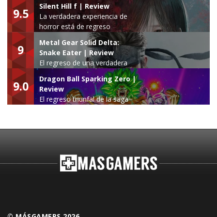
Silent Hill f | Review
9.5
La verdadera experiencia de
horror está de regreso
Metal Gear Solid Delta:
9
Snake Eater | Review
El regreso de una verdadera
leyenda
Dragon Ball Sparking Zero |
9.0
Review
El regreso triunfal de la saga
Budokai Tenkaichi
© MÁSGAMERS 2026