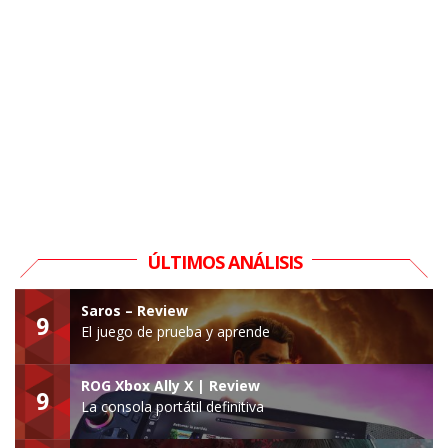
ÚLTIMOS ANÁLISIS
Saros – Review
9
El juego de prueba y aprende
ROG Xbox Ally X | Review
9
La consola portátil definitiva