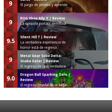
9
El juego de prueba y aprende
ROG Xbox Ally X | Review
9
La consola portátil definitiva
Silent Hill f | Review
9.5
La verdadera experiencia de
horror está de regreso
Metal Gear Solid Delta:
9
Snake Eater | Review
El regreso de una verdadera
leyenda
Dragon Ball Sparking Zero |
9.0
Review
El regreso triunfal de la saga
Budokai Tenkaichi