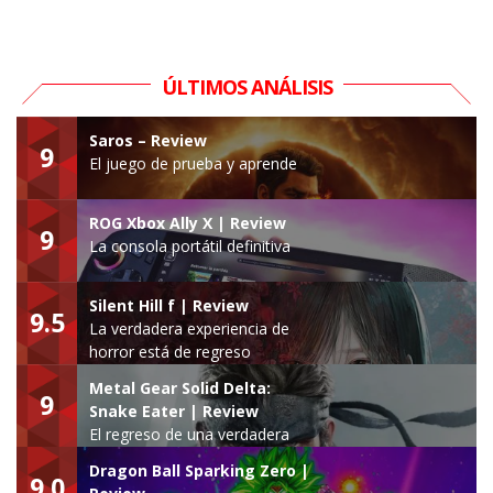
ÚLTIMOS ANÁLISIS
Saros – Review
9
El juego de prueba y aprende
ROG Xbox Ally X | Review
9
La consola portátil definitiva
Silent Hill f | Review
9.5
La verdadera experiencia de
horror está de regreso
Metal Gear Solid Delta:
9
Snake Eater | Review
El regreso de una verdadera
leyenda
Dragon Ball Sparking Zero |
9.0