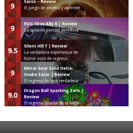
Saros – Review
9
El juego de prueba y aprende
ROG Xbox Ally X | Review
9
La consola portátil definitiva
Silent Hill f | Review
9.5
La verdadera experiencia de
horror está de regreso
Metal Gear Solid Delta:
9
Snake Eater | Review
El regreso de una verdadera
leyenda
Dragon Ball Sparking Zero |
9.0
Review
El regreso triunfal de la saga
Budokai Tenkaichi