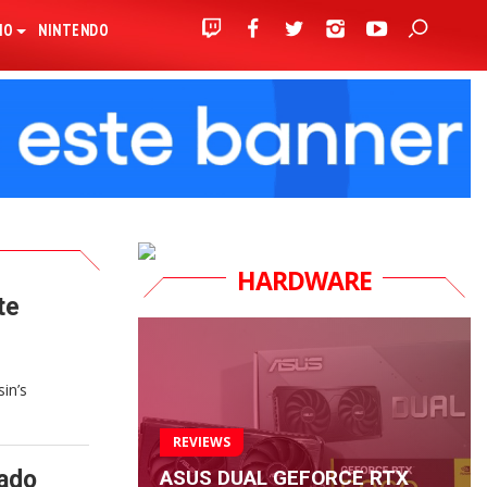
IO
NINTENDO
HARDWARE
te
in’s
REVIEWS
ASUS DUAL GEFORCE RTX
tado