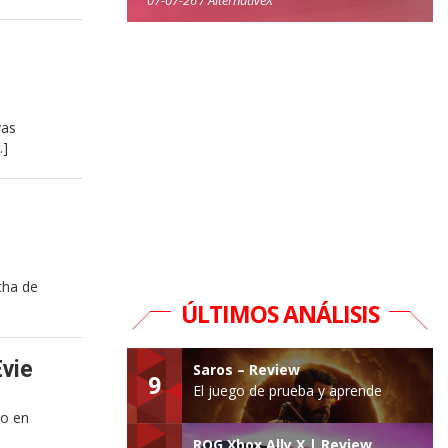
vas
…]
cha de
ÚLTIMOS ANÁLISIS
Evie
Saros – Review
9
El juego de prueba y aprende
do en
ROG Xbox Ally X | Review