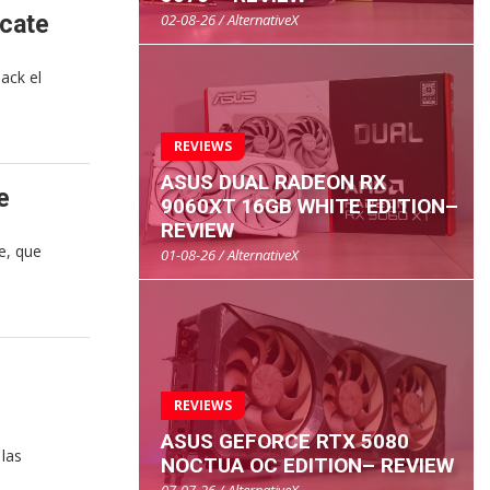
02-08-26 / AlternativeX
icate
ack el
REVIEWS
ASUS DUAL RADEON RX
e
9060XT 16GB WHITE EDITION–
REVIEW
e, que
01-08-26 / AlternativeX
REVIEWS
ASUS GEFORCE RTX 5080
las
NOCTUA OC EDITION– REVIEW
07-07-26 / AlternativeX