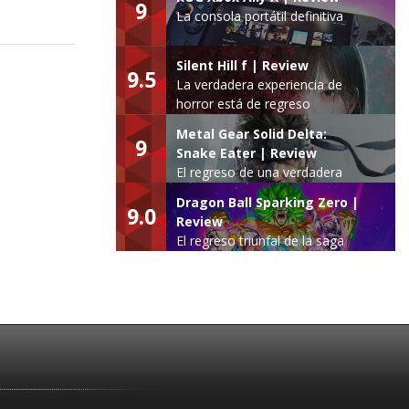
9
La consola portátil definitiva
Silent Hill f | Review
9.5
La verdadera experiencia de
horror está de regreso
Metal Gear Solid Delta:
9
Snake Eater | Review
El regreso de una verdadera
leyenda
Dragon Ball Sparking Zero |
9.0
Review
El regreso triunfal de la saga
Budokai Tenkaichi