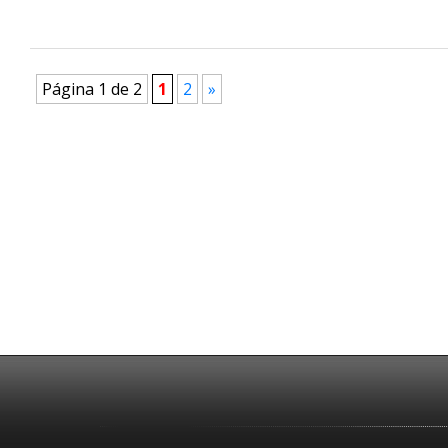
Página 1 de 2
1
2
»