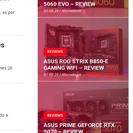
5060 EVO – REVIEW
03-08-26 / AlternativeX
, es por
es
REVIEWS
ASUS ROG STRIX B850-E
GAMING WIFI – REVIEW
rnes 20
03-08-26 / AlternativeX
ado a
REVIEWS
ASUS PRIME GEFORCE RTX
5070 – REVIEW