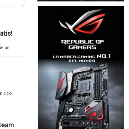
atis!
de un
n ciclo
Steam