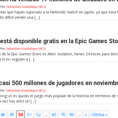
Por
Sebastian Guadalupe (M.S)
as que hayan superado a la Nintendo Switch en Japón, ya que esta 
s difícil vender una […]
n está disponible gratis en la Epic Games Sto
Por
Sebastian Guadalupe (M.S)
o de la Epic Games Store es Alien: Isolation, tienes 24 horas para des
 Si no seguían a […]
asi 500 millones de jugadores en noviemb
Por
Sebastian Guadalupe (M.S)
ng Us es quizás el juego más popular de la historia en términos de 
 vez has visto un […]
48
49
50
51
52
...
60
70
80
...
»
Última »