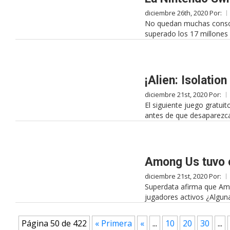
diciembre 26th, 2020 Por:
No quedan muchas consol
superado los 17 millones E
¡Alien: Isolatio
diciembre 21st, 2020 Por:
El siguiente juego gratuit
antes de que desaparezca
Among Us tuvo c
diciembre 21st, 2020 Por:
Superdata afirma que Amo
jugadores activos ¿Alguna
Página 50 de 422
« Primera
«
...
10
20
30
...