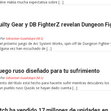
line Había mucha expectativa sobre […]
ilty Gear y DB FighterZ revelan Dungeon Fi
Por
Sebastian Guadalupe (M.S)
el próximo juego de Arc System Works, spin-off de Dungeon Fighter 
Alguna vez han escuchado de […]
juego ruso diseñado para tu sufrimiento
Por
Sebastian Guadalupe (M.S)
nto del título está hecho para hacerte sufrir mientras descubres los
un pueblo ruso Quizás se hayan dado cuenta […]
tch ha vendido 17 millones de unidades en