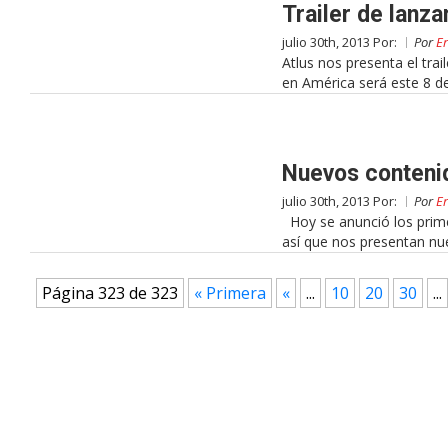
Trailer de lanz
julio 30th, 2013 Por:
Por
Er
Atlus nos presenta el tra
en América será este 8 d
Nuevos contenid
julio 30th, 2013 Por:
Por
Er
Hoy se anunció los prime
así que nos presentan n
Página 323 de 323
« Primera
«
...
10
20
30
...